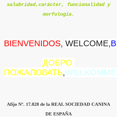
salubridad,carácter, funcionalidad y
as.
morfología.
ras
BIENVENIDOS
,
WELCOME,
B
ДОБРО 
ПОЖАЛОВАТЬ
,
WILLKOMME
Afijo Nº. 17.828 de la REAL SOCIEDAD CANINA
DE ESPAÑA